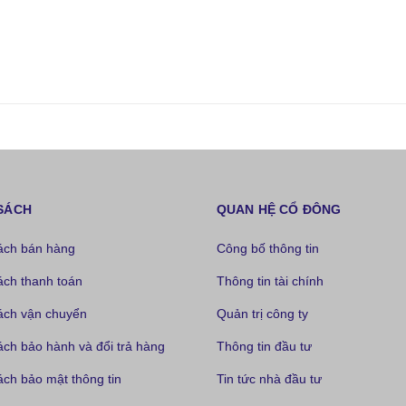
SÁCH
QUAN HỆ CỔ ĐÔNG
ách bán hàng
Công bố thông tin
ách thanh toán
Thông tin tài chính
ách vận chuyển
Quản trị công ty
ách bảo hành và đổi trả hàng
Thông tin đầu tư
ch bảo mật thông tin
Tin tức nhà đầu tư