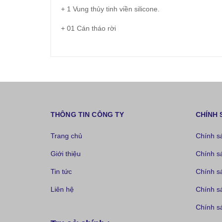
+ 1 Vung thủy tinh viền silicone.
+ 01 Cán tháo rời
THÔNG TIN CÔNG TY
CHÍNH 
Trang chủ
Chính s
Giới thiệu
Chính s
Tin tức
Chính s
Liên hệ
Chính s
Chính sá