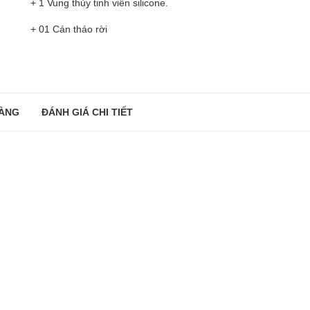
+ 1 Vung thủy tinh viền silicone.
+ 01 Cán tháo rời
ÀNG
ĐÁNH GIÁ CHI TIẾT