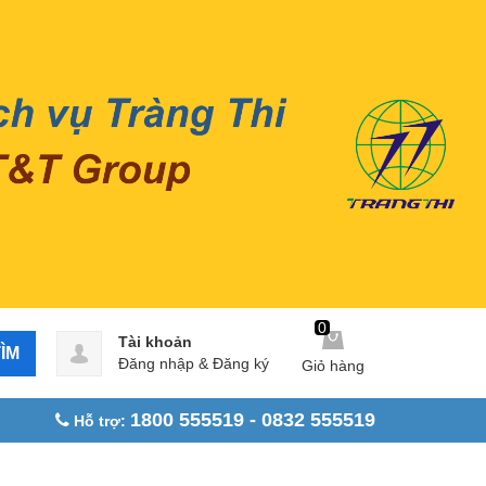
0
Tài khoản
ÌM
Đăng nhập
&
Đăng ký
Giỏ hàng
1800 555519 - 0832 555519
Hỗ trợ: