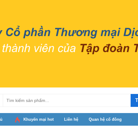
T
hủ
Khuyến mại hot
Liên hệ
Quan hệ cổ đông