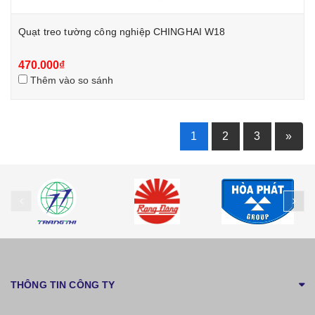
Quạt treo tường công nghiệp CHINGHAI W18
470.000₫
Thêm vào so sánh
1
2
3
»
prev
ne
THÔNG TIN CÔNG TY