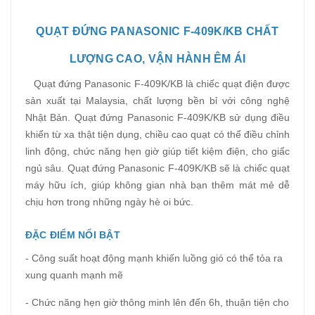
QUẠT ĐỨNG PANASONIC F-409K/KB CHẤT
LƯỢNG CAO, VẬN HÀNH ÊM ÁI
Quạt đứng Panasonic F-409K/KB là chiếc quạt điện được
sản xuất tại Malaysia, chất lượng bền bỉ với công nghệ
Nhật Bản. Quạt đứng Panasonic F-409K/KB sử dụng điều
khiển từ xa thật tiện dụng, chiều cao quạt có thể điều chỉnh
linh động, chức năng hẹn giờ giúp tiết kiệm điện, cho giấc
ngủ sâu. Quạt đứng Panasonic F-409K/KB
sẽ là chiếc quạt
máy hữu ích, giúp không gian nhà bạn thêm mát mẻ dễ
chịu hơn trong những ngày hè oi bức.
ĐẶC ĐIỂM NỔI BẬT
- Công suất hoạt động mạnh khiến luồng gió có thể tỏa ra
xung quanh mạnh mẽ
- Chức năng hẹn giờ thông minh lên đến 6h, thuận tiện cho