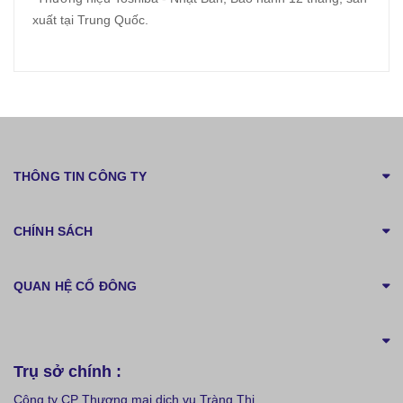
xuất tại Trung Quốc.
THÔNG TIN CÔNG TY
CHÍNH SÁCH
QUAN HỆ CỔ ĐÔNG
Trụ sở chính :
Công ty CP Thương mại dịch vụ Tràng Thi