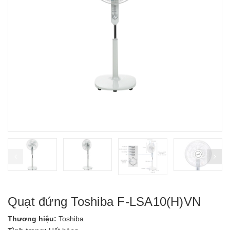
prev
ne
Quạt đứng Toshiba F-LSA10(H)VN
Thương hiệu:
Toshiba