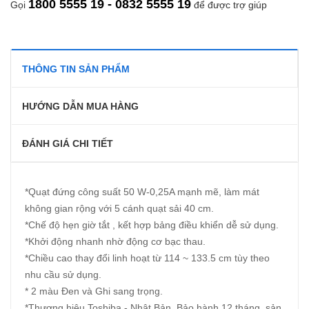
1800 5555 19 - 0832 5555 19
Gọi
để được trợ giúp
THÔNG TIN SẢN PHẨM
HƯỚNG DẪN MUA HÀNG
ĐÁNH GIÁ CHI TIẾT
*Quạt đứng công suất 50 W-0,25A mạnh mẽ, làm mát
không gian rộng với 5 cánh quạt sải 40 cm.
*Chế độ hẹn giờ tắt , kết hợp bảng điều khiển dễ sử dụng.
*Khởi động nhanh nhờ động cơ bạc thau.
*Chiều cao thay đổi linh hoạt từ 114 ~ 133.5 cm tùy theo
nhu cầu sử dụng.
* 2 màu Đen và Ghi sang trọng.
*Thương hiệu Toshiba - Nhật Bản, Bảo hành 12 tháng, sản