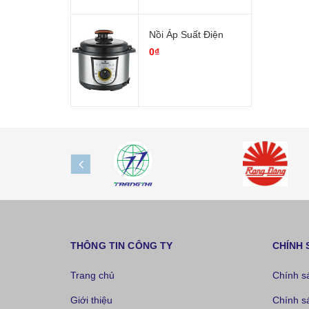
Nồi Áp Suất Điện
0₫
prev
THÔNG TIN CÔNG TY
CHÍNH 
Trang chủ
Chính s
Giới thiệu
Chính s