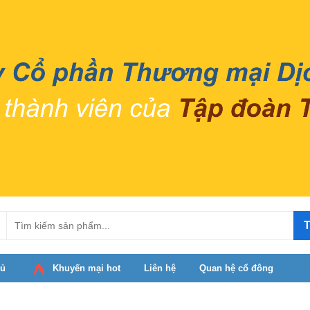
T
hủ
Khuyến mại hot
Liên hệ
Quan hệ cổ đông