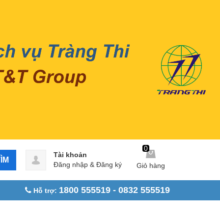
0
Tài khoản
ÌM
Đăng nhập
&
Đăng ký
Giỏ hàng
1800 555519 - 0832 555519
Hỗ trợ: