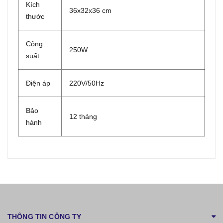
Kích
36x32x36 cm
thước
Công
250W
suất
Điện áp
220V/50Hz
Bảo
12 tháng
hành
THÔNG TIN CÔNG TY