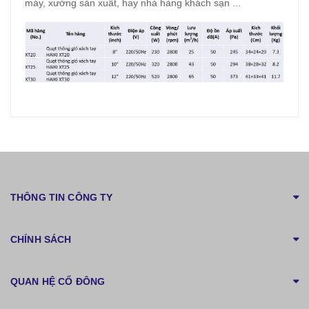
máy, xưởng sản xuất, hay nhà hàng khách sạn ...
THÔNG TIN CÔNG TY
CHÍNH SÁCH
QUAN HỆ CỔ ĐÔNG