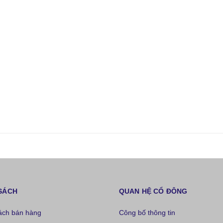
SÁCH
QUAN HỆ CỔ ĐÔNG
ách bán hàng
Công bố thông tin