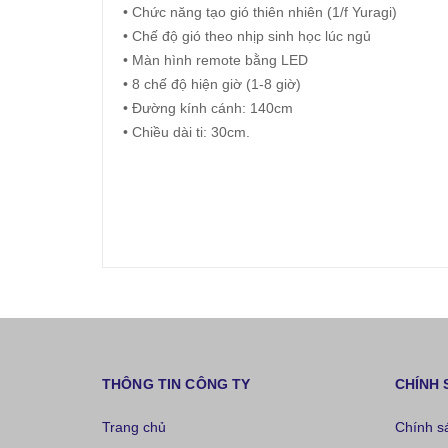
• Chức năng tạo gió thiên nhiên (1/f Yuragi)
• Chế độ gió theo nhịp sinh học lúc ngủ
• Màn hình remote bằng LED
• 8 chế độ hiện giờ (1-8 giờ)
• Đường kính cánh: 140cm
• Chiều dài ti: 30cm.
THÔNG TIN CÔNG TY
CHÍNH 
Trang chủ
Chính s