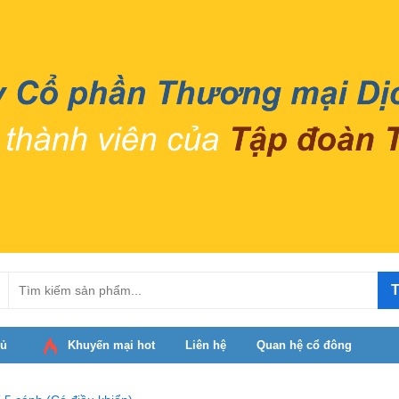
T
hủ
Khuyến mại hot
Liên hệ
Quan hệ cổ đông