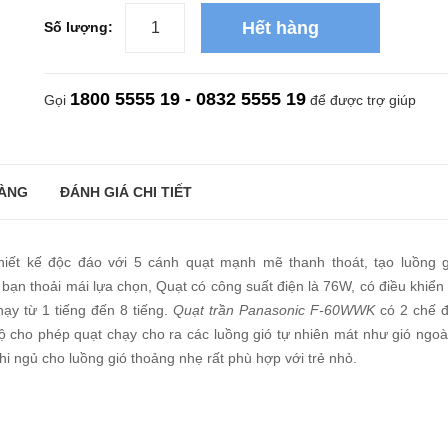
Hết hàng
Số lượng:
1800 5555 19 - 0832 5555 19
Gọi
để được trợ giúp
ÀNG
ĐÁNH GIÁ CHI TIẾT
iết kế độc đáo với 5 cánh quạt mạnh mẽ thanh thoát, tạo luồng g
 bạn thoải mái lựa chọn, Quạt có công suất điện là 76W, có điều khiển
ạy từ 1 tiếng đến 8 tiếng.
Quạt trần Panasonic F-60WWK
có 2 chế đ
 độ cho phép quạt chạy cho ra các luồng gió tự nhiên mát như gió ngoài
i ngủ cho luồng gió thoảng nhẹ rất phù hợp với trẻ nhỏ.