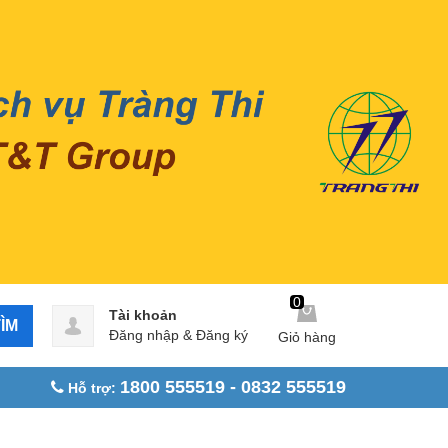
0
Tài khoản
ÌM
Đăng nhập
&
Đăng ký
Giỏ hàng
1800 555519 - 0832 555519
Hỗ trợ: