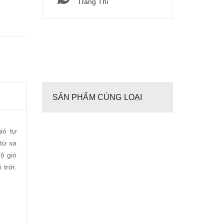
Tràng Thi
SẢN PHẨM CÙNG LOẠI
ió tự
 từ xa
ộ gió
 trời.