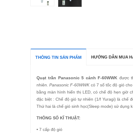
HƯỚNG DẪN MUA H
THÔNG TIN SẢN PHẨM
Quạt trần Panasonic 5 cánh F-60WWK
được th
nhiên.
Panasonic F-60WWK
có 7 số tốc độ gió cho
bằng màn hình hiển thị LED, có chế độ hẹn giờ ch
đặc biệt : Chế độ gió tự nhiên (1/f Yuragi) là chế
Thứ hai là chế gió sinh học(Sleep mode) sử dụng kh
THÔNG SỐ KĨ THUẬT:
• 7 cấp độ gió