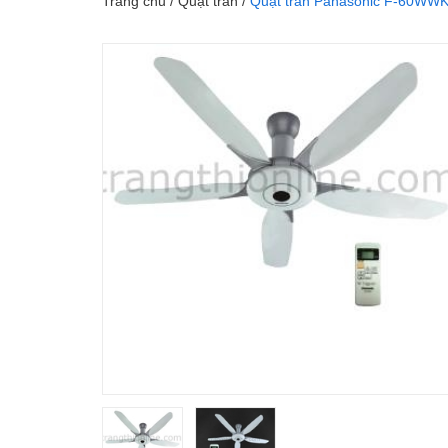
Trang chủ
/
Quạt trần
/
Quạt trần Panasonic F-60WWK 