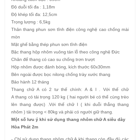
Độ duỗi tối đa : 1,18m
Độ khép tối đa: 12,5cm
Trọng lượng : 6,5kg
Thân thang phun sơn tĩnh điện công nghệ cao chống mài
mòn
Mặt ghế bằng thép phun sơn tĩnh điện
Bậc thang hộp nhôm vuông tán lỗ theo công nghệ Đức
Chân đế thang có cao su chống trơn trượt
Hộp nhôm được đánh bóng, kích thước 60x30mm
Bên ngoài được bọc nilong chống trày xước thang
Bảo hành 12 tháng
Thang chữ A có 2 tư thế chính: A & I . Với thế chữ
A thang có tải trọng 120 kg ( hai người bé có thể cùng trèo
lên thang được) .Với thế chữ I ( khi duỗi thẳng thang
nhôm ) tải trọng < 80kg và phải có người giữ thang.
Một số lưu ý khi sử dụng thang nhôm chữ A siêu dày
Hòa Phát 2m
- Chỉ sử dụng thang nhôm chữ A khi thang còn đầy đủ các