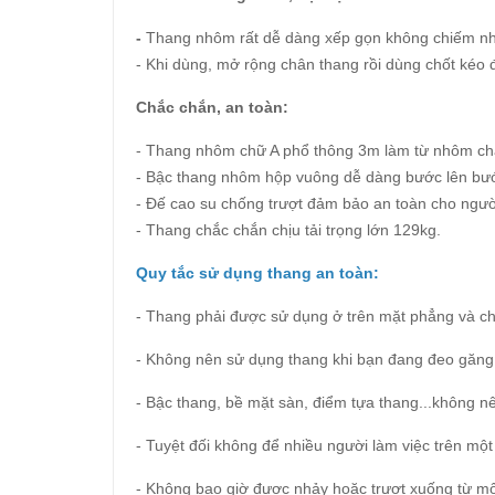
-
Thang nhôm rất dễ dàng xếp gọn không chiếm nhiề
- Khi dùng, mở rộng chân thang rồi dùng chốt kéo 
Chắc chắn, an toàn:
- Thang nhôm chữ A phổ thông 3m làm từ nhôm chắ
- Bậc thang nhôm hộp vuông dễ dàng bước lên bư
- Đế cao su chống trượt đảm bảo an toàn cho ngườ
- Thang chắc chắn chịu tải trọng lớn 129kg.
Quy tắc sử dụng thang an toàn:
- Thang phải được sử dụng ở trên mặt phẳng và c
- Không nên sử dụng thang khi bạn đang đeo găng 
- Bậc thang, bề mặt sàn, điểm tựa thang...không 
- Tuyệt đối không để nhiều người làm việc trên một
- Không bao giờ được nhảy hoặc trượt xuống từ mộ