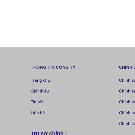
THÔNG TIN CÔNG TY
CHÍNH 
Trang chủ
Chính s
Giới thiệu
Chính s
Tin tức
Chính s
Liên hệ
Chính s
Chính sá
Trụ sở chính :