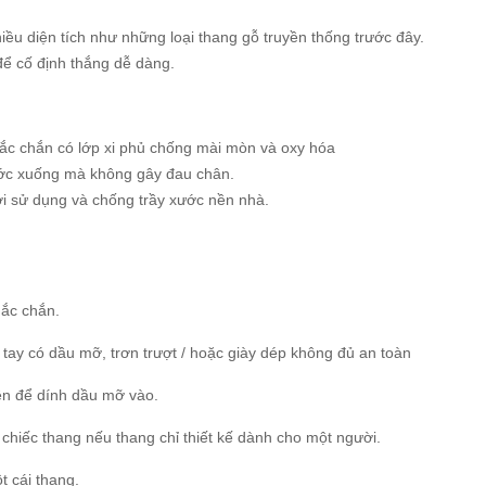
u diện tích như những loại thang gỗ truyền thống trước đây.
để cố định thắng dễ dàng.
c chắn có lớp xi phủ chống mài mòn và oxy hóa
ớc xuống mà không gây đau chân.
i sử dụng và chống trầy xước nền nhà.
hắc chắn.
tay có dầu mỡ, trơn trượt / hoặc giày dép không đủ an toàn
nên để dính dầu mỡ vào.
 chiếc thang nếu thang chỉ thiết kế dành cho một người.
t cái thang.