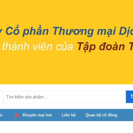
T
hủ
Khuyến mại hot
Liên hệ
Quan hệ cổ đông