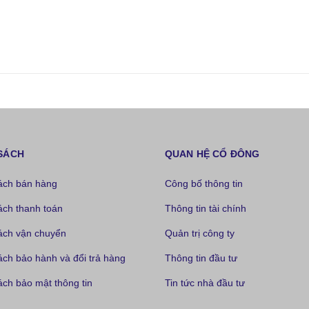
SÁCH
QUAN HỆ CỔ ĐÔNG
ách bán hàng
Công bố thông tin
ách thanh toán
Thông tin tài chính
ách vận chuyển
Quản trị công ty
ách bảo hành và đổi trả hàng
Thông tin đầu tư
ch bảo mật thông tin
Tin tức nhà đầu tư