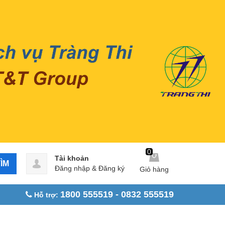
0
Tài khoản
ÌM
Đăng nhập
&
Đăng ký
Giỏ hàng
1800 555519 - 0832 555519
Hỗ trợ: