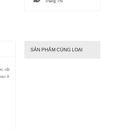
Tràng Thi
SẢN PHẨM CÙNG LOẠI
c rất
hau ở