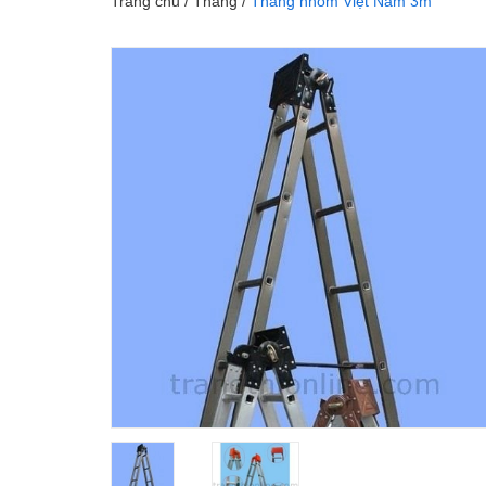
Trang chủ
/
Thang
/
Thang nhôm Việt Nam 3m