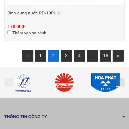
Bình đựng nước RD-10P1 1L
176.000₫
Thêm vào so sánh
«
1
2
3
4
...
16
»
prev
ne
THÔNG TIN CÔNG TY