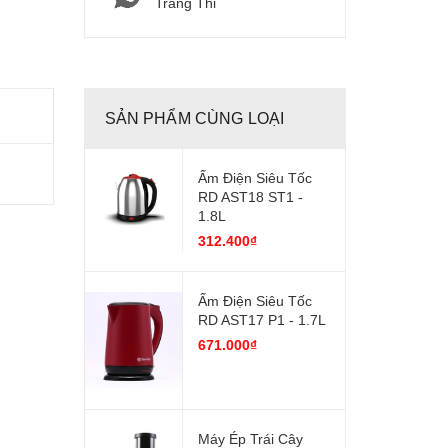
Tràng Thi
SẢN PHẨM CÙNG LOẠI
Ấm Điện Siêu Tốc
RD AST18 ST1 -
1.8L
312.400₫
Ấm Điện Siêu Tốc
RD AST17 P1 - 1.7L
671.000₫
Máy Ép Trái Cây