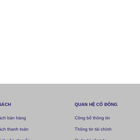
SÁCH
QUAN HỆ CỔ ĐÔNG
ách bán hàng
Công bố thông tin
ách thanh toán
Thông tin tài chính