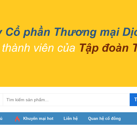
T
hủ
Khuyến mại hot
Liên hệ
Quan hệ cổ đông