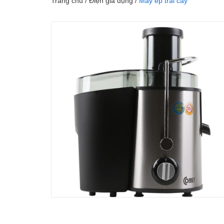
Trang chủ
/
Điện gia dụng
/
Máy ép trái cây