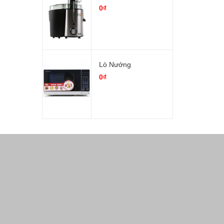
0₫
Lò Nướng
0₫