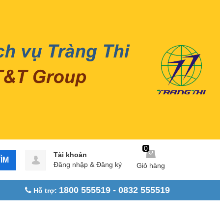
0
Tài khoản
ÌM
Đăng nhập
&
Đăng ký
Giỏ hàng
1800 555519 - 0832 555519
Hỗ trợ: