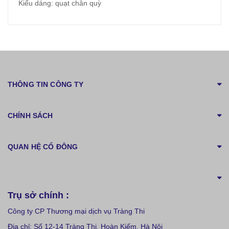
Kiểu dáng: quạt chân quỳ
THÔNG TIN CÔNG TY
CHÍNH SÁCH
QUAN HỆ CỔ ĐÔNG
Trụ sở chính :
Công ty CP Thương mại dịch vụ Tràng Thi
Địa chỉ: Số 12-14 Tràng Thi, Hoàn Kiếm, Hà Nội