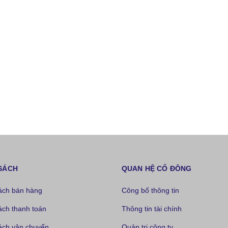
SÁCH
QUAN HỆ CỔ ĐÔNG
ách bán hàng
Công bố thông tin
ách thanh toán
Thông tin tài chính
ách vận chuyển
Quản trị công ty