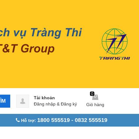
0
Tài khoản
ÌM
Đăng nhập
&
Đăng ký
Giỏ hàng
1800 555519 - 0832 555519
Hỗ trợ: