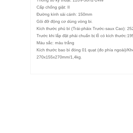
Thông số kỹ thuật: 220V-50Hz-24W
Cấp chống giật: II
Đường kính sải cánh: 150mm
Gôi đỡ động cơ dùng vòng bi.
Kích thước phủ bì (Trái-phảix Trước-saux Cao): 
Trước khi lắp đặt phải chuẩn bị lỗ có kích thước
Màu sắc: màu trắng
Kích thước bao bì đóng 01 quạt (đo phía ngoài)/Kh
270x155x270mm/1,4kg.