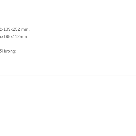
252x139x252 mm.
:195x195x112mm.
ối lượng: