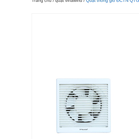
Trang chủ
/
quạt vinawind
/
Quạt thông gió ĐCTN QTG