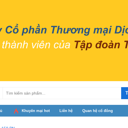
T
hủ
Khuyến mại hot
Liên hệ
Quan hệ cổ đông